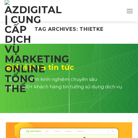
Skip
to
content
TAG ARCHIVES:
THIETKE
Bài viết và tin tức
Với hơn 5 năm kinh nghiệm chuyên sâu
Đã có 500+ khách hàng tin tưởng sử dụng dịch vụ