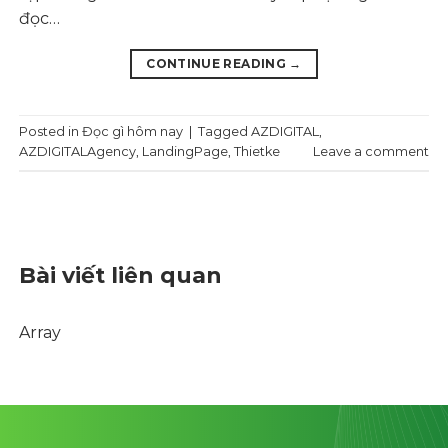
đọc…
CONTINUE READING
→
Posted in
Đọc gì hôm nay
|
Tagged
AZDIGITAL
,
AZDIGITALAgency
,
LandingPage
,
Thietke
Leave a comment
Bài viết liên quan
Array