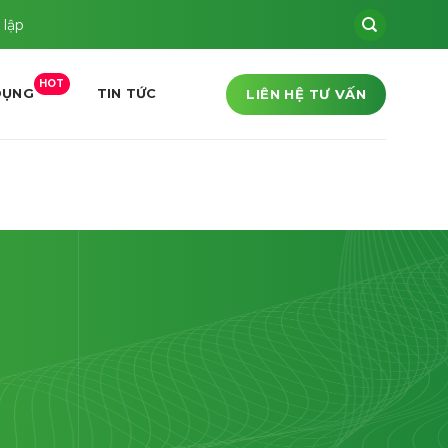
 lập
HOT
LIÊN HỆ TƯ VẤN
DỤNG
TIN TỨC