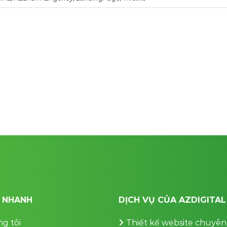
T NHANH
DỊCH VỤ CỦA AZDIGITAL
g tôi
Thiết kế website chuyên