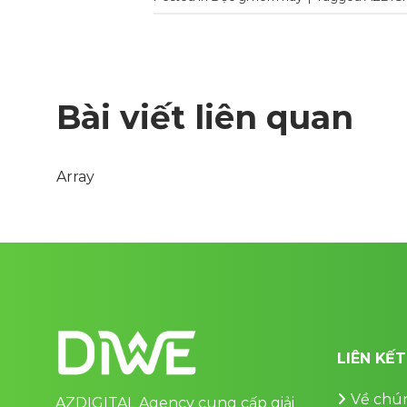
Bài viết liên quan
Array
LIÊN KẾ
Về chún
AZDIGITAL Agency cung cấp giải