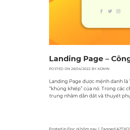
Landing Page – Côn
POSTED ON
26/04/2022
BY
ADMIN
Landing Page được mệnh danh là “ô
“khủng khiếp” của nó. Trong các c
trung nhằm dẫn dắt và thuyết ph
Posted in
Đọc gì hôm nay
|
Tagged
AZDIGI