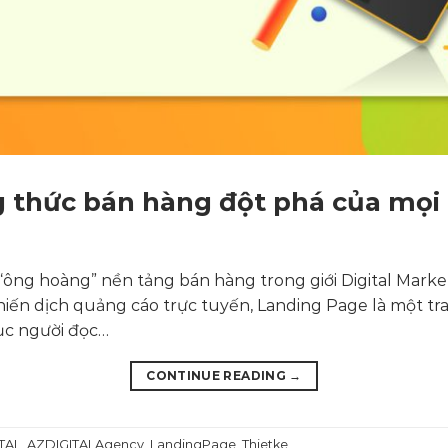
g thức bán hàng đột phá của mọi
ng hoàng” nền tảng bán hàng trong giới Digital Market
hiến dịch quảng cáo trực tuyến, Landing Page là một t
ục người đọc…
CONTINUE READING
→
TAL
,
AZDIGITALAgency
,
LandingPage
,
Thietke