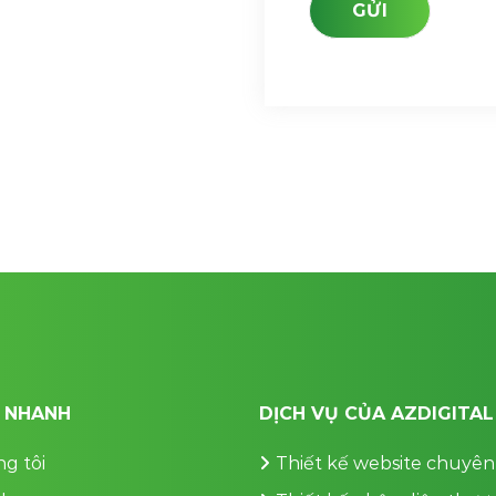
T NHANH
DỊCH VỤ CỦA AZDIGITAL
g tôi
Thiết kế website chuyên