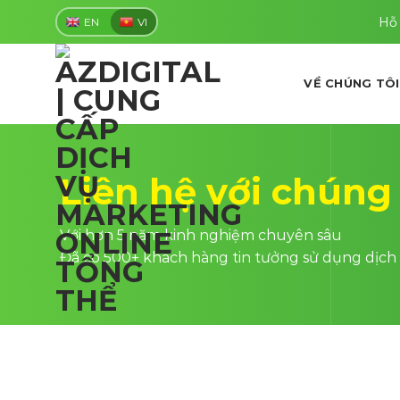
Skip
Hỗ 
EN
VI
to
content
VỀ CHÚNG TÔI
Liên hệ với chúng 
Với hơn 5 năm kinh nghiệm chuyên sâu
Đã có 500+ khách hàng tin tưởng sử dụng dịch