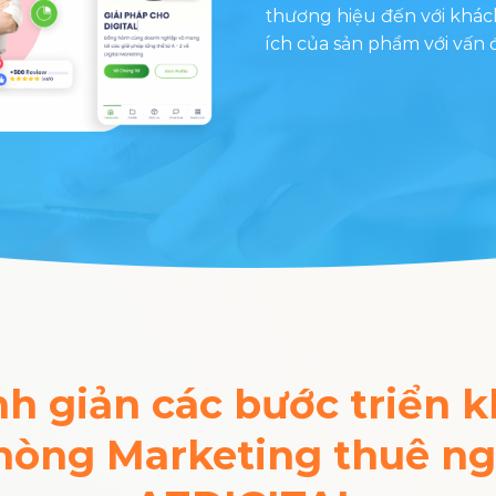
thương hiệu đến với khách 
ích của sản phẩm với vấn 
nh giản các bước triển k
hòng Marketing thuê ngo