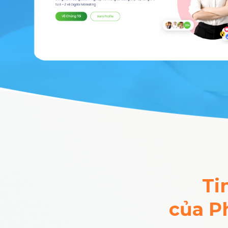
Ti
của P