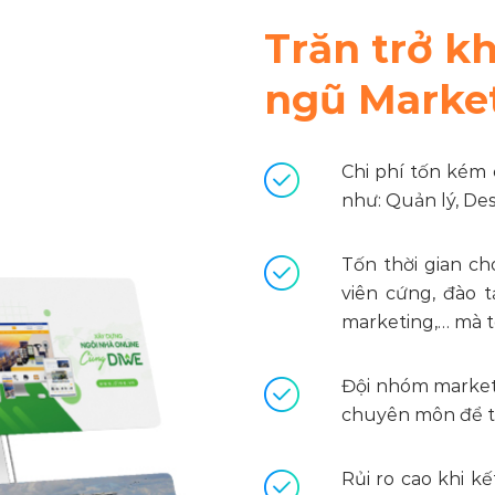
Trăn trở k
ngũ Market
Chi phí tốn kém 
như: Quản lý, De
Tốn thời gian c
viên cứng, đào 
marketing,… mà 
Đội nhóm marketi
chuyên môn để th
Rủi ro cao khi k