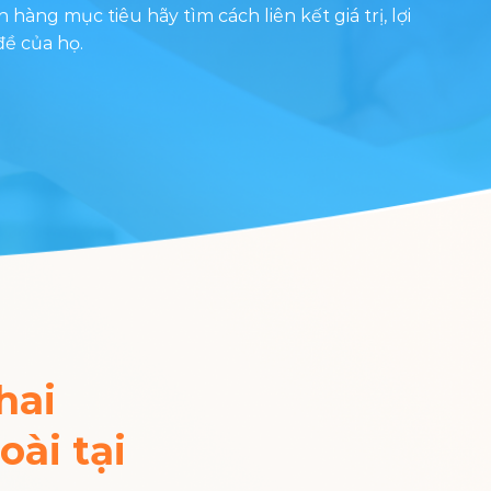
hàng mục tiêu hãy tìm cách liên kết giá trị, lợi
đề của họ.
hai
ài tại