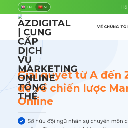
Skip
Hỗ 
EN
VI
to
content
VỀ CHÚNG TÔI
Giải quyết từ A đến 
đề về chiến lược Ma
Online
Sở hữu đội ngũ nhân sự chuyên môn 