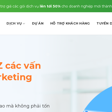
trợ giá các gói dịch vụ
lên tới 50%
cho doanh nghiệp mới thành
DỊCH VỤ
DỰ ÁN
HỖ TRỢ KHÁCH HÀNG
TUYỂN 
Z các vấn
rketing
cao
mà không phải tốn