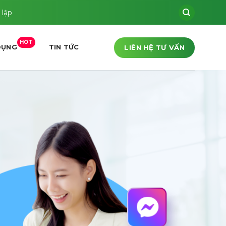
 lập
HOT
LIÊN HỆ TƯ VẤN
DỤNG
TIN TỨC