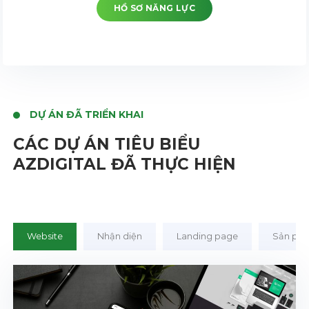
HỒ SƠ NĂNG LỰC
DỰ ÁN ĐÃ TRIỂN KHAI
CÁC DỰ ÁN TIÊU BIỂU
AZDIGITAL ĐÃ THỰC HIỆN
Website
Nhận diện
Landing page
Sản ph