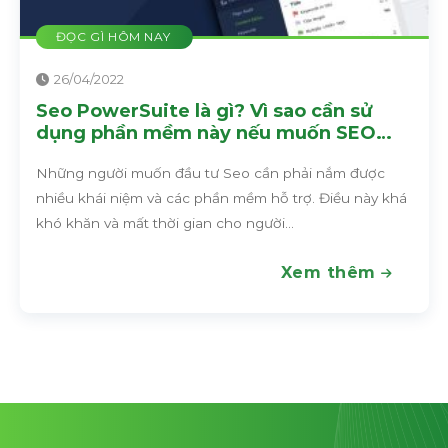
ĐỌC GÌ HÔM NAY
26/04/2022
Landing Page – Công thức bán hàng
đột phá của mọi doanh nghiệp
Landing Page được mệnh danh là “ông hoàng” nền
khá
tảng bán hàng trong giới Digital Marketing bởi nhữn
ưu điểm và lợi ích “khủng khiếp” của nó. Trong các
chiến...
Xem thêm