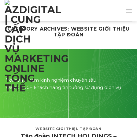
Skip
to
content
CATEGORY ARCHIVES:
WEBSITE GIỚI THIỆU
TẬP ĐOÀN
Với hơn 5 năm kinh nghiệm chuyên sâu
Đã có 500+ khách hàng tin tưởng sử dụng dịch vụ
WEBSITE GIỚI THIỆU TẬP ĐOÀN
Tập đoàn INTECH HOLDINGS –