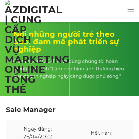
Skip
to
content
Nơi những người trẻ theo
đuổi đam mê phát triển sự
nghiệp
Gia nhập AZDIGITAL và cùng chúng tôi hoàn
thành sứ mệnh “Làm cho hình ảnh thương hiệu
của doanh nghiệp ngày càng được phủ sóng.”
Sale Manager
Ngày đăng:
Hết hạn:
26/04/2022